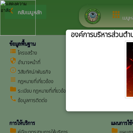
ยินดีต้อนรับสู่เว
arrow_back_ios
กลับเมนูหลัก
apps
เมนูห
องค์การบริหารส่วนตำบ
ข้อมูลพื้นฐาน
ศูนย์ข้อมู
view_list
ถิ่น
โครงสร้าง
folder
กฎหม
security
อำนาจหน้าที่
folder
กฎหมาย
info_outline
วิสัยทัศน์/พันธกิจ
folder
ข้อบัญ
view_headline
กฏหมายที่เกี่ยวข้อง
folder
รายงาน
folder
ระเบียบ กฎหมายที่เกี่ยวข้อง
folder
ระเบียบ
call
ข้อมูลการติดต่อ
การให้บริการ
แผนการใช้
folder
folder
คู่มือมาตรฐานการให้บริการ
แผนการ