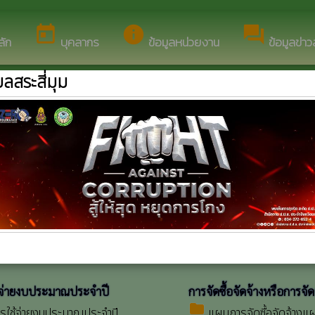
็บไซต์ของ องค์การบริหารส่วนตำบลสระสี่มุม
today
info
forum
ลัก
บุคลากร
ข้อมูลหน่วยงาน
ข้อมูลข่า
ลสระสี่มุม
ลข่าวสารขององค์กรปกครองส่วนท้อง
แผนการดำเนินงาน
folder
รายงานการกำกับติดตาม
ายจัดตั้งองค์กรปกครองส่วนท้องถิ่น
ปี-รอบ-6-เดือน
folder
กระจายอำนาจแผนพัฒนาท้องถิ่น
รายงานผลการติดตามแ
พัฒนา
ญติงบประมาณรายจ่ายประจำปี
date_range
แผนพัฒนาท้องถิ่น
การประชุมสภา
laptop
แผนยุทธศาสตร์
สภาองค์การบริหารส่วนตำบลสระสี่มุม
folder
แผนการดำเนินงานประจ
จ่ายงบประมาณประจำปี
การจัดซื้อจัดจ้างหรือการจั
folder
ใช้จ่ายงบประมาณประจำปี
แผนการจัดซื้อจัดจ้างแ