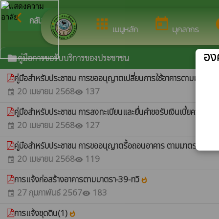
ยินดีต้อนรับสู่เว็
arrow_back_ios
กลับเมนูหลัก
apps
today
i
เมนูหลัก
บุคลากร
องค
คู่มือการขอรับบริการของประชาชน
folder
คู่มือสําหรับประชาชน การขออนุญาตเปลี่ยนการใช้อาคารตามมาตรา
20 เมษายน 2568
137
event
visibility
คู่มือสำหรับประชาชน การลงทะเบียนและยื่นคำขอรับเงินเบี้ยความพิ
20 เมษายน 2568
127
event
visibility
คู่มือสำหรับประชาชน การขออนุญาตรื้อถอนอาคาร ตามมาตรา 22
whatsho
20 เมษายน 2568
119
event
visibility
การแจ้งก่อสร้างอาคารตามมาตรา-39-ทวิ
whatshot
27 กุมภาพันธ์ 2567
183
event
visibility
การแจ้งขุดดิน(1)
whatshot