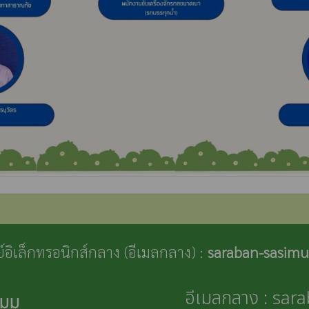
ีย์อิเล็กทรอนิกส์กลาง (อีเมลกลาง) :
saraban-sasimu
อีเมลกลาง : sa
มุม