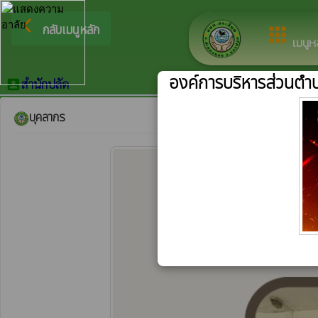
ยินดีต้อนรับสู่เว็บไซต
arrow_back_ios
กลับเมนูหลัก
apps
เมนูห
องค์การบริหารส่วนตำบ
สำนักปลัด
account_box
บุคลากร