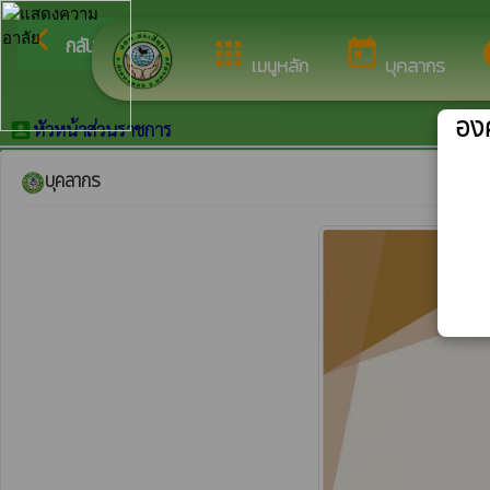
ยินดีต้อนรับสู่เว็บไซ
arrow_back_ios
กลับเมนูหลัก
apps
today
i
เมนูหลัก
บุคลากร
องค
หัวหน้าส่วนราชการ
account_box
บุคลากร